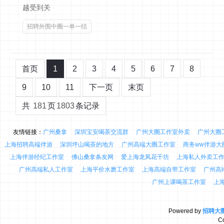
越受到关
招聘外围中圈一单一结
首页
1
2
3
4
5
6
7
8
9
10
11
下一页
末页
共
181
页
1803
条记录
友情链接：
广州桑拿
深圳宝安喝茶交流群
广州大圈工作室外卖
广州大圈
上海招聘高端伴游
深圳坪山喝茶的地方
广州高端大圈工作室
商务ww伴游大
上海伴游经纪工作室
佛山桑拿条友网
爱上海龙凤花千坊
上海私人外卖工
广州高端私人工作室
上海平价水磨工作室
上海高端自带工作室
广州高
广州上课喝茶工作室
上
Powered by
招聘大
C