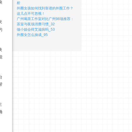
快
析
外圈女孩如何找到靠谱的外围工作？
这几点不可忽视！
‌广州喝茶工作室对比广州98场推荐‌：
求
茶室与夜场消费习惯_32
的
做小姐会得艾滋病吗_53
外围女怎么抽成_95
快
能
台
帮
主
确