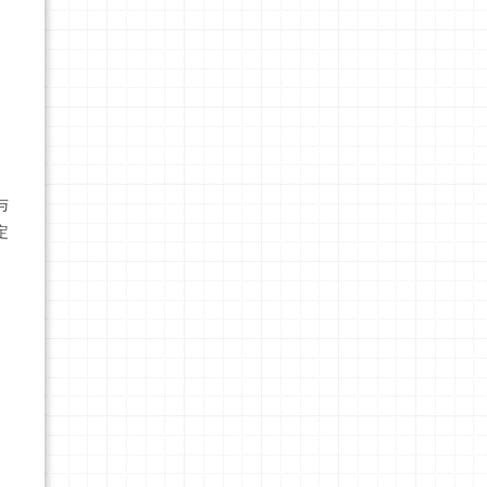
。
与
定