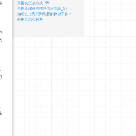
往
外围女怎么抽成_95
全国高端外围招聘信息网站_57
如何在上海找到理想的伴游工作？
外围女怎么解释
他
的
，
力
社
未