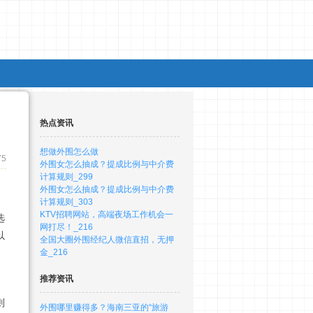
热点资讯
想做外围怎么做
75
外围女怎么抽成？提成比例与中介费
计算规则_299
外围女怎么抽成？提成比例与中介费
计算规则_303
KTV招聘网站，高端夜场工作机会一
选
网打尽！_216
以
全国大圈外围经纪人微信直招，无押
金_216
推荐资讯
则
外围哪里赚得多？海南三亚的“旅游