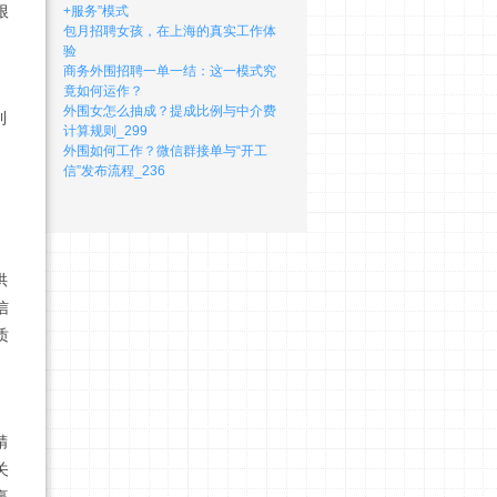
根
+服务”模式
包月招聘女孩，在上海的真实工作体
验
商务外围招聘一单一结：这一模式究
竟如何运作？
外围女怎么抽成？提成比例与中介费
到
计算规则_299
外围如何工作？微信群接单与“开工
信”发布流程_236
供
信
质
精
关