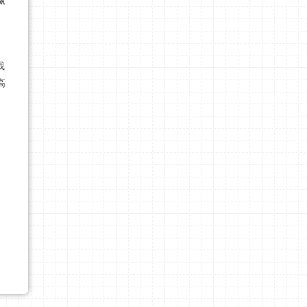
赢
找
高