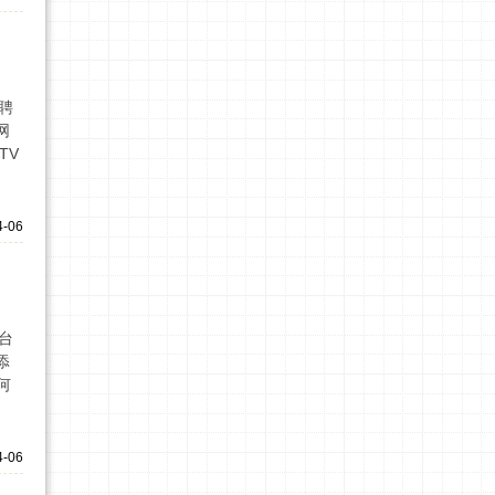
聘
网
TV
4-06
台
添
何
4-06