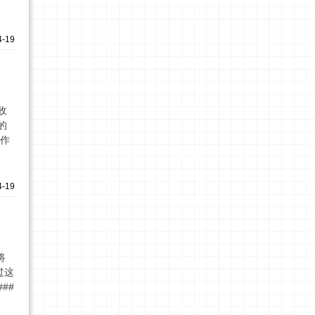
4-19
收
的
工作
4-19
将
过这
##