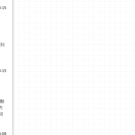
4-15
达到
、
4-15
了翻
方
招
4-09