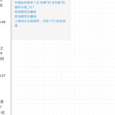
外围如何接单？从“快餐”到“全包夜”的
女
服务分级_217
夜场哪里好赚钱
夜场哪里好赚钱
上海纯出女孩招聘，月薪十万+职业发
5-04
展
随之
伴
招聘
4-27
式通
？
介或